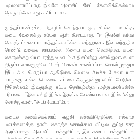
மனுஷனாயிட்டாரு. இவளே அவர்கிட்ட கேட்ட கேள்விக்கெல்லாம்
தெருவுக்கே காது கூசிப்போச்சு.
முத்துப்பாண்டிக்கு தொழில் சொந்தமா ஒரு சின்ன பலசரக்கு
கடை. வேலைக்கு சம்பள ஆள் கிடையாது. ”ஏ இவளே! வந்து
கொஞ்சம் கடைய பாத்துக்கோ”ன்னா வந்துருவா. இவ வந்ததில
ரெண்டு வகைல லாபமாச்சு. நிறைய கடன் கொடுத்தா. கடன்
கொடுக்குற வியாபாரத்துல லாபம் அதிகம்ன்னு சொல்லுவா. கடன
திரும்ப வாங்குறதில டெரர் மொகம் காண்பிப்பா. கொள்முதலும்
இப்ப அவ பொறுப்பா ஆகிடுச்சு. வெலை அடிச்சு பேசுவா. யார்
யாருக்கு என்ன வெலைல சப்ளை ஆகுதுன்னு லிஸ்ட் போடுவா.
இதெல்லாம் இவளுக்கு எப்படி தெரியும்ன்னு முத்துபாண்டிக்கே
புரியலை. “இவளே! நீ இங்க இருக்க வேண்டியவளே இல்ல”ன்னு
சொல்லுவான். “அடப் போடா”ம்பா.
கடைல கணக்கெல்லாம் எழுதி வச்சுகிடுறதில்ல. எல்லாம்
மனக்கணக்கு தான். கொஞ்ச கொஞ்சமா வீட்டுல துட்டு சேர
ஆரம்பிச்சது. அவ வீட்ட பாத்துகிட்டா, இவ கடைய பாத்துகிட்டா.