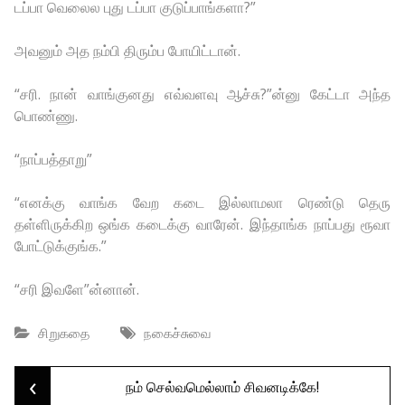
டப்பா வெலைல புது டப்பா குடுப்பாங்களா?”
அவனும் அத நம்பி திரும்ப போயிட்டான்.
“சரி. நான் வாங்குனது எவ்வளவு ஆச்சு?”ன்னு கேட்டா அந்த
பொண்ணு.
“நாப்பத்தாறு”
“எனக்கு வாங்க வேற கடை இல்லாமலா ரெண்டு தெரு
தள்ளிருக்கிற ஒங்க கடைக்கு வாரேன். இந்தாங்க நாப்பது ரூவா
போட்டுக்குங்க.”
“சரி இவளே”ன்னான்.
சிறுகதை
நகைச்சுவை
‹
Post
நம் செல்வமெல்லாம் சிவனடிக்கே!