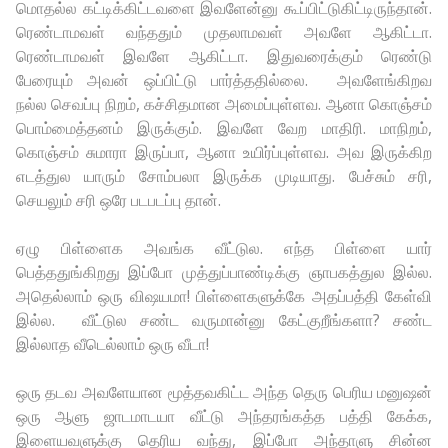
மொதல்ல கட்டிக்கிட்டவளை இவளேன்னு கூப்பிட்டுகிட்டிருந்தான்.
ரெண்டாமவள் வந்ததும் முதலாமவள் அவளே ஆகிட்டா.
ரெண்டாமவள் இவளே ஆகிட்டா. இதுவரைக்கும் ரெண்டு
பேரையும் அவன் ஒப்பிட்டு பார்த்ததில்லை. அவளேங்கிறவ
நல்ல செவப்பு நிறம், கச்சிதமான அமைப்புள்ளவ. ஆனா கொஞ்சம்
பொம்மைத்தனம் இருக்கும். இவளே வேற மாதிரி. மாநிறம்,
கொஞ்சம் சுமாரா இருப்பா, ஆனா உயிர்ப்புள்ளவ. அவ இருக்கிற
எடத்துல யாரும் சோம்பலா இருக்க முடியாது. பேச்சும் சரி,
செயலும் சரி ஒரே படபடப்பு தான்.
ஏழு பிள்ளைக அவங்க வீட்டுல. எந்த பிள்ளை யார்
பெத்ததுங்கிறது இப்போ முத்துப்பாண்டிக்கு ஞாபகத்துல இல்ல.
அதெல்லாம் ஒரு விஷயமா! பிள்ளைகளுக்கே அதப்பத்தி கேள்வி
இல்ல. வீட்டுல சண்ட வருமான்னு கேட்குறீங்களா? சண்ட
இல்லாத வீடெல்லாம் ஒரு வீடா!
ஒரு தடவ அவளேயான மூத்தவகிட்ட அந்த தெரு பெரிய மனுஷன்
ஒரு ஆளு ஜாடமாடயா வீட்டு அந்தரங்கத்த பத்தி கேக்க,
இளையவளுக்கு தெரிய வந்து, இப்போ அந்தாளு சின்ன