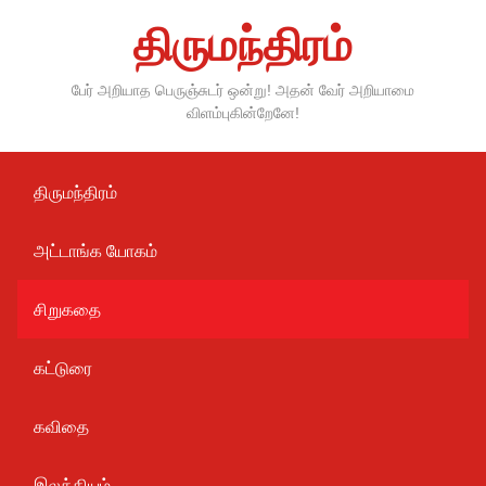
Skip
திருமந்திரம்
to
content
பேர் அறியாத பெருஞ்சுடர் ஒன்று! அதன் வேர் அறியாமை
விளம்புகின்றேனே!
திருமந்திரம்
அட்டாங்க யோகம்
சிறுகதை
கட்டுரை
கவிதை
இலக்கியம்