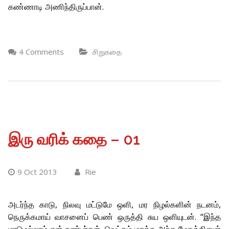
கண்ணாடி அணிந்திருப்பான்.
4 Comments
சிறுகதை
இரு வரிக் கதை – 01
9 Oct 2013
Rie
அடர்ந்த காடு, நிலவு மட்டுமே ஒளி, மர நிழல்களின் நடனம்,
நெருக்கமாய் வாசனைப் பெண் ஒருத்தி சுய ஒளியுடன். “இந்த