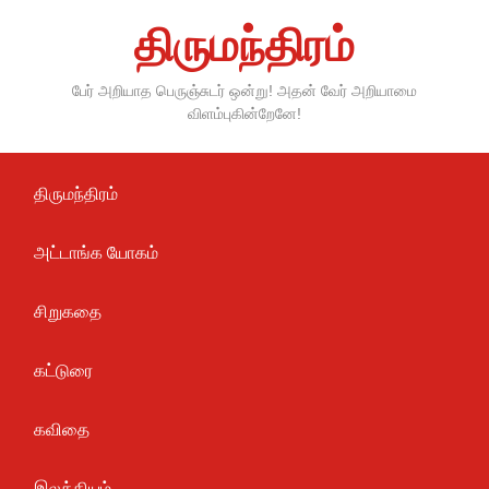
Skip
திருமந்திரம்
to
content
பேர் அறியாத பெருஞ்சுடர் ஒன்று! அதன் வேர் அறியாமை
விளம்புகின்றேனே!
திருமந்திரம்
அட்டாங்க யோகம்
சிறுகதை
கட்டுரை
கவிதை
இலக்கியம்