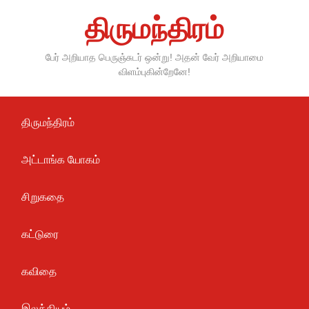
Skip
திருமந்திரம்
to
content
பேர் அறியாத பெருஞ்சுடர் ஒன்று! அதன் வேர் அறியாமை
விளம்புகின்றேனே!
திருமந்திரம்
அட்டாங்க யோகம்
சிறுகதை
கட்டுரை
கவிதை
இலக்கியம்