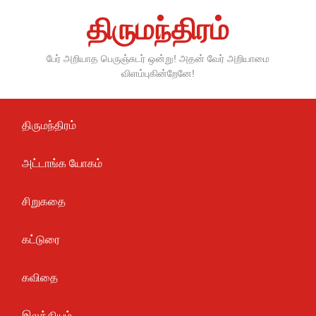
Skip
திருமந்திரம்
to
content
பேர் அறியாத பெருஞ்சுடர் ஒன்று! அதன் வேர் அறியாமை
விளம்புகின்றேனே!
திருமந்திரம்
அட்டாங்க யோகம்
சிறுகதை
கட்டுரை
கவிதை
இலக்கியம்