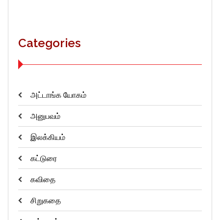
Categories
அட்டாங்க யோகம்
அனுபவம்
இலக்கியம்
கட்டுரை
கவிதை
சிறுகதை