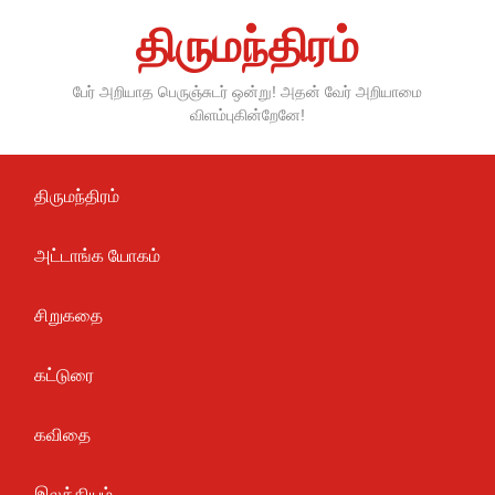
Skip
திருமந்திரம்
to
content
பேர் அறியாத பெருஞ்சுடர் ஒன்று! அதன் வேர் அறியாமை
விளம்புகின்றேனே!
திருமந்திரம்
அட்டாங்க யோகம்
சிறுகதை
கட்டுரை
கவிதை
இலக்கியம்