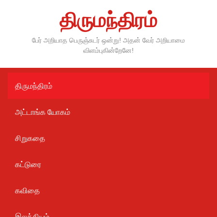
Skip
திருமந்திரம்
to
content
பேர் அறியாத பெருஞ்சுடர் ஒன்று! அதன் வேர் அறியாமை
விளம்புகின்றேனே!
திருமந்திரம்
அட்டாங்க யோகம்
சிறுகதை
கட்டுரை
கவிதை
இலக்கியம்