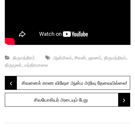
,
,
,
,
திருமந்திரம்
ஆன்மிகம்
சிவன்
ஞானம்
திருமந்திரம்
,
திருமூலர்
மந்திரமாலை
‹
Post
சிவனைக் காண விஷேச ஆன்ம அறிவு தேவையில்லை!
›
சிவயோகியர் அடையும் பேறு
navigation