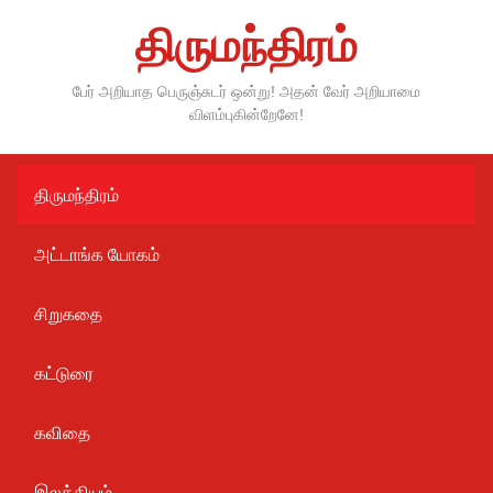
Skip
திருமந்திரம்
to
content
பேர் அறியாத பெருஞ்சுடர் ஒன்று! அதன் வேர் அறியாமை
விளம்புகின்றேனே!
திருமந்திரம்
அட்டாங்க யோகம்
சிறுகதை
கட்டுரை
கவிதை
இலக்கியம்