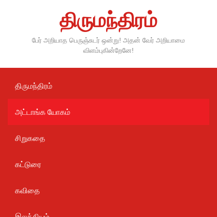
Skip
திருமந்திரம்
to
content
பேர் அறியாத பெருஞ்சுடர் ஒன்று! அதன் வேர் அறியாமை
விளம்புகின்றேனே!
திருமந்திரம்
அட்டாங்க யோகம்
சிறுகதை
கட்டுரை
கவிதை
இலக்கியம்