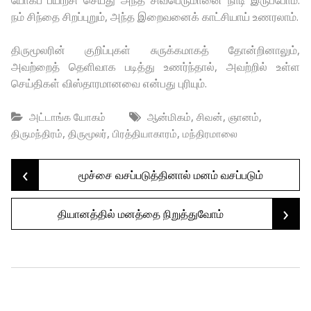
யோகப் பயிற்சி செய்து அந்த சிவபெருமானை நாடி இருப்போம்.
நம் சிந்தை சிறப்புறும், அந்த இறைவனைக் காட்சியாய் உணரலாம்.
திருமூலரின் குறிப்புகள் சுருக்கமாகத் தோன்றினாலும்,
அவற்றைத் தெளிவாக படித்து உணர்ந்தால், அவற்றில் உள்ள
செய்திகள் விஸ்தாரமானவை என்பது புரியும்.
,
,
,
அட்டாங்க யோகம்
ஆன்மிகம்
சிவன்
ஞானம்
,
,
,
திருமந்திரம்
திருமூலர்
பிரத்தியாகாரம்
மந்திரமாலை
‹
Post
மூச்சை வசப்படுத்தினால் மனம் வசப்படும்
›
தியானத்தில் மனத்தை நிறுத்துவோம்
navigation