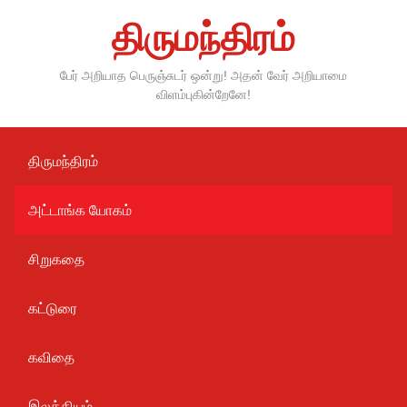
Skip
திருமந்திரம்
to
content
பேர் அறியாத பெருஞ்சுடர் ஒன்று! அதன் வேர் அறியாமை
விளம்புகின்றேனே!
திருமந்திரம்
அட்டாங்க யோகம்
சிறுகதை
கட்டுரை
கவிதை
இலக்கியம்