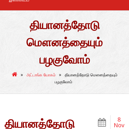
தியானத்தோடு
மௌனத்தையும்
பழகுவோம்
»
»
அட்டாங்க யோகம்
தியானத்தோடு மௌனத்தையும்
பழகுவோம்
8
தியானத்தோடு
Nov