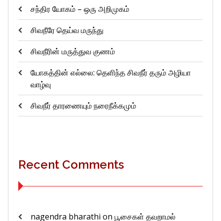
சந்திர யோகம் – ஒரு அறிமுகம்
சிவநீரே தெய்வ மருந்து
சிவநீரின் மருத்துவ குணம்
யோகத்தின் எல்லை: தெளிந்த சிவநீர் தரும் அழியா
வாழ்வு
சிவநீர் தாரணையும் நரைநீக்கமும்
Recent Comments
nagendra bharathi
on
பூசைகள் தவறாமல்