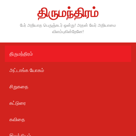
Skip
திருமந்திரம்
to
content
பேர் அறியாத பெருஞ்சுடர் ஒன்று! அதன் வேர் அறியாமை
விளம்புகின்றேனே!
திருமந்திரம்
அட்டாங்க யோகம்
சிறுகதை
கட்டுரை
கவிதை
இலக்கியம்