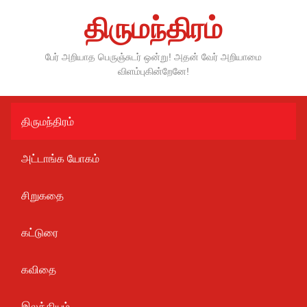
Skip
திருமந்திரம்
to
content
பேர் அறியாத பெருஞ்சுடர் ஒன்று! அதன் வேர் அறியாமை
விளம்புகின்றேனே!
திருமந்திரம்
அட்டாங்க யோகம்
சிறுகதை
கட்டுரை
கவிதை
இலக்கியம்