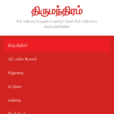
Skip
திருமந்திரம்
to
content
பேர் அறியாத பெருஞ்சுடர் ஒன்று! அதன் வேர் அறியாமை
விளம்புகின்றேனே!
திருமந்திரம்
அட்டாங்க யோகம்
சிறுகதை
கட்டுரை
கவிதை
இலக்கியம்