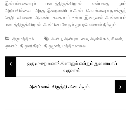
இன்பங்களையும் படைத்திருக்கிறான் என்பதை நாம்
அறியவில்லை. அந்த இறைவனிடம் அன்பு கொள்ளவும் நமக்குத்
தெரியவில்லை. அகண்ட உலகமாய் உள்ள இறைவன் அன்பையும்
படைத்திருக்கிறான். அன்பினாலே நம் துயரமெல்லாம் நீங்கும்.
,
,
,
,
திருமந்திரம்
அன்பு
அன்புடைமை
ஆன்மிகம்
சிவன்
,
,
,
ஞானம்
திருமந்திரம்
திருமூலர்
மந்திரமாலை
‹
Post
ஒரு முறை வணங்கினாலும் என்றும் துணையாய்
வருவான்
navigation
›
அன்பினால் விருத்தி கிடைக்கும்