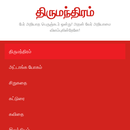
Skip
திருமந்திரம்
to
content
பேர் அறியாத பெருஞ்சுடர் ஒன்று! அதன் வேர் அறியாமை
விளம்புகின்றேனே!
திருமந்திரம்
அட்டாங்க யோகம்
சிறுகதை
கட்டுரை
கவிதை
இலக்கியம்