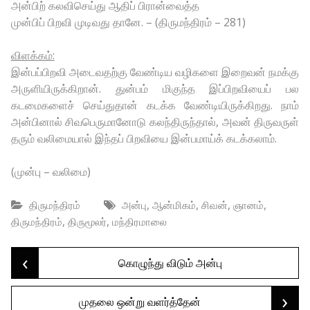
அன்பிற் கலவிசெய்து ஆதிப் பிரான்வைத்த
முன்பிப் பிறவி முடிவது தானே. – (திருமந்திரம் – 281)
விளக்கம்:
இன்பப்பிறவி அடைவதற்கு வேண்டிய வழிகளை இறைவன் நமக்கு
அருளியிருக்கிறான். துன்பம் மிகுந்த இப்பிறவியைப் பல
கடமைகளைச் செய்துதான் கடக்க வேண்டியிருக்கிறது. நாம்
அன்பினால் சிவபெருமானோடு கலந்திருந்தால், அவன் திருவருள்
தரும் வலிமையால் இந்தப் பிறவியை இன்பமாய்க் கடக்கலாம்.
(முன்பு – வலிமை)
,
,
,
,
திருமந்திரம்
அன்பு
ஆன்மிகம்
சிவன்
ஞானம்
,
,
திருமந்திரம்
திருமூலர்
மந்திரமாலை
‹
Post
கொழுந்து விடும் அன்பு
›
முதலை ஒன்று வளர்த்தேன்