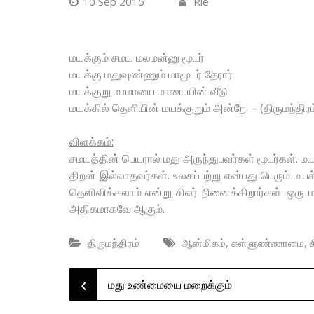
10 Sep 2015
Rie
மயக்கும் சமய மலமன்னு மூடர்
மயக்கு மதுவுண்ணும் மாமூடர் தேரார்
மயக்குறு மாமாயை மாயையின் வீடு
மயக்கில் தெளியின் மயக்குறும் அன்றே. – (திருமந்திரம
விளக்கம்:
சமயத்தின் பெயரால் மது அருந்துபவர்கள் மூடர்கள். மய
திறன் இல்லாதவர்கள். உலகப்பற்று என்பது பெரும் மயக
தெளிவிக்கலாம் என்று சிலர் நினைக்கிறார்கள். ஒர
அதிகமாகவே ஆகும்.
,
,
திருமந்திரம்
ஆன்மிகம்
கள்ளுண்ணாமை
‹
Post
மது உண்மையை மறைக்கும்