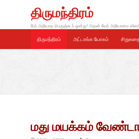
Skip
திருமந்திரம்
to
content
பேர் அறியாத பெருஞ்சுடர் ஒன்று! அதன் வேர் அறியாமை விளம
திருமந்திரம்
அட்டாங்க யோகம்
சிறுகத
மது மயக்கம் வேண்ட