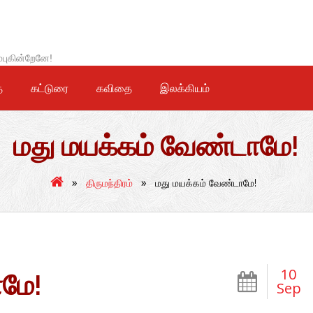
்புகின்றேனே!
ை
கட்டுரை
கவிதை
இலக்கியம்
மது மயக்கம் வேண்டாமே!
»
»
திருமந்திரம்
மது மயக்கம் வேண்டாமே!
10
ாமே!
Sep