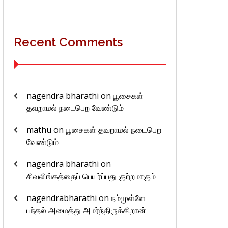
Recent Comments
nagendra bharathi
on
பூசைகள்
தவறாமல் நடைபெற வேண்டும்
mathu
on
பூசைகள் தவறாமல் நடைபெற
வேண்டும்
nagendra bharathi
on
சிவலிங்கத்தைப் பெயர்ப்பது குற்றமாகும்
nagendrabharathi
on
நம்முள்ளே
பந்தல் அமைத்து அமர்ந்திருக்கிறான்