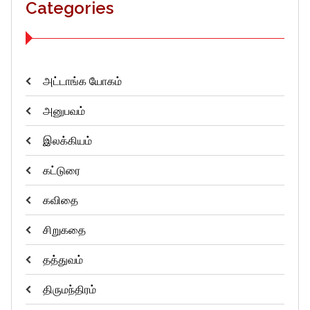
Categories
அட்டாங்க யோகம்
அனுபவம்
இலக்கியம்
கட்டுரை
கவிதை
சிறுகதை
தத்துவம்
திருமந்திரம்