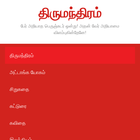
Skip
திருமந்திரம்
to
content
பேர் அறியாத பெருஞ்சுடர் ஒன்று! அதன் வேர் அறியாமை
விளம்புகின்றேனே!
திருமந்திரம்
அட்டாங்க யோகம்
சிறுகதை
கட்டுரை
கவிதை
இலக்கியம்