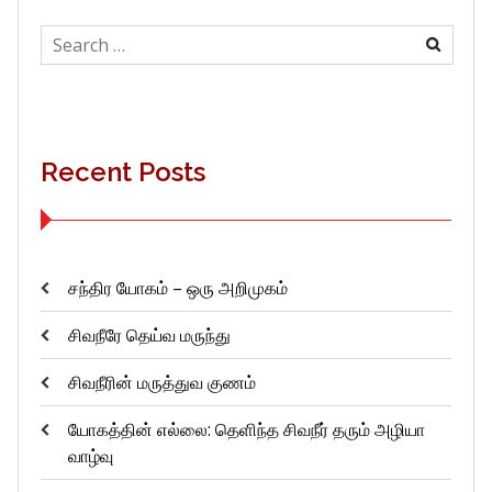
Search
for:
Recent Posts
சந்திர யோகம் – ஒரு அறிமுகம்
சிவநீரே தெய்வ மருந்து
சிவநீரின் மருத்துவ குணம்
யோகத்தின் எல்லை: தெளிந்த சிவநீர் தரும் அழியா
வாழ்வு