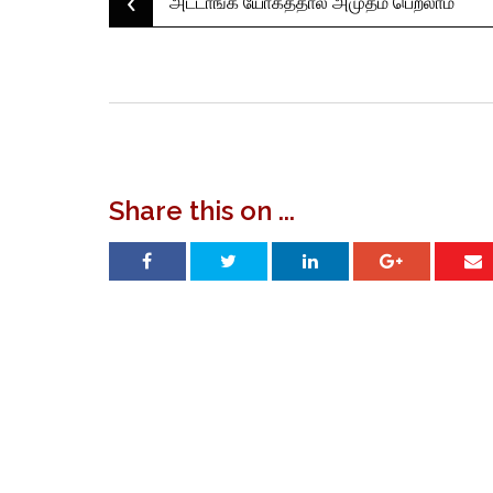
‹
Post
அட்டாங்க யோகத்தால் அமுதம் பெறலாம்
navigation
Share this on ...