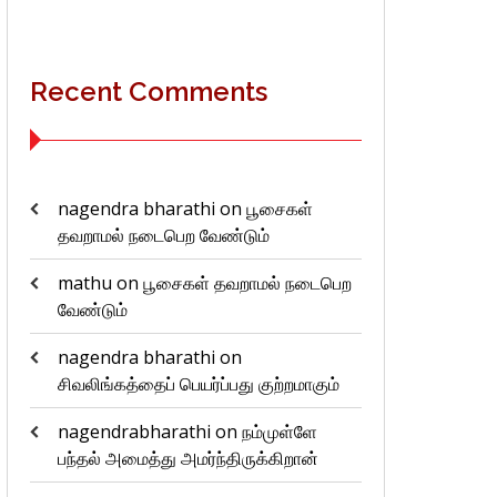
Recent Comments
nagendra bharathi
on
பூசைகள்
தவறாமல் நடைபெற வேண்டும்
mathu
on
பூசைகள் தவறாமல் நடைபெற
வேண்டும்
nagendra bharathi
on
சிவலிங்கத்தைப் பெயர்ப்பது குற்றமாகும்
nagendrabharathi
on
நம்முள்ளே
பந்தல் அமைத்து அமர்ந்திருக்கிறான்