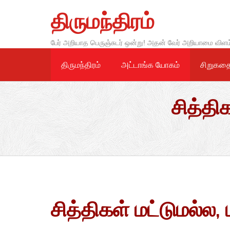
Skip
திருமந்திரம்
to
content
பேர் அறியாத பெருஞ்சுடர் ஒன்று! அதன் வேர் அறியாமை விளம
திருமந்திரம்
அட்டாங்க யோகம்
சிறுகத
சித்திக
சித்திகள் மட்டுமல்ல, ப