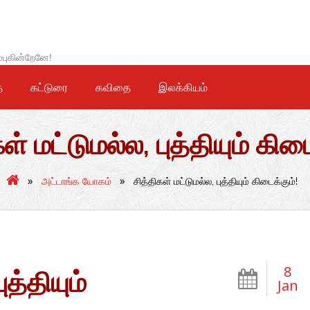
்புகின்றேனே!
ை
கட்டுரை
கவிதை
இலக்கியம்
ள் மட்டுமல்ல, புத்தியும் கிட
»
»
அட்டாங்க யோகம்
சித்திகள் மட்டுமல்ல, புத்தியும் கிடைக்கும்!
8
ுத்தியும்
Jan