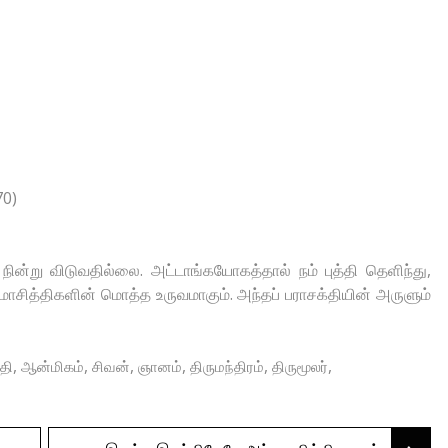
70)
ன்று விடுவதில்லை. அட்டாங்கயோகத்தால் நம் புத்தி தெளிந்து,
டமாசித்திகளின் மொத்த உருவமாகும். அந்தப் பராசக்தியின் அருளும்
,
,
,
,
,
,
தி
ஆன்மிகம்
சிவன்
ஞானம்
திருமந்திரம்
திருமூலர்