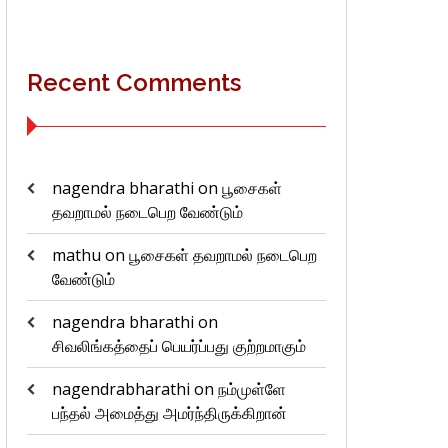
Recent Comments
nagendra bharathi
on
பூசைகள்
தவறாமல் நடைபெற வேண்டும்
mathu
on
பூசைகள் தவறாமல் நடைபெற
வேண்டும்
nagendra bharathi
on
சிவலிங்கத்தைப் பெயர்ப்பது குற்றமாகும்
nagendrabharathi
on
நம்முள்ளே
பந்தல் அமைத்து அமர்ந்திருக்கிறான்