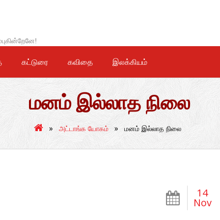
்புகின்றேனே!
ை
கட்டுரை
கவிதை
இலக்கியம்
மனம் இல்லாத நிலை
»
»
அட்டாங்க யோகம்
மனம் இல்லாத நிலை
14
Nov