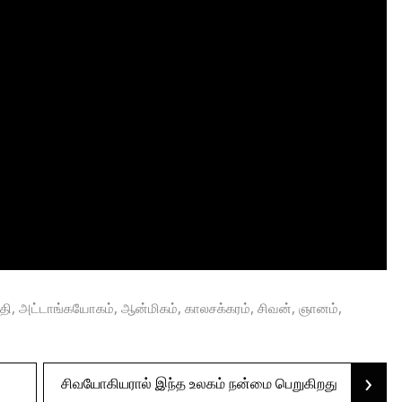
,
,
,
,
,
,
தி
அட்டாங்கயோகம்
ஆன்மிகம்
காலசக்கரம்
சிவன்
ஞானம்
›
சிவயோகியரால் இந்த உலகம் நன்மை பெறுகிறது