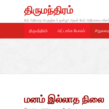
Skip
திருமந்திரம்
to
content
பேர் அறியாத பெருஞ்சுடர் ஒன்று! அதன் வேர் அறியாமை விளம
திருமந்திரம்
அட்டாங்க யோகம்
சிறுகத
மனம் இல்லாத நிலை