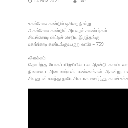
14 Nov 2021
Rie
உகங்கோடி கண்டும் ஒசிவற நின்று
அகங்கோடி கண்டுள் அயலறக் காண்பர்கள்
சிவங்கோடி விட்டுச் செறிய இருந்தங்கு
உகங்கோடி கண்டங்குஉயருறு வாரே – 759
விளக்கம்:
தொடர்ந்த யோகப்பயிற்சியில் பல ஆண்டு காலம் வா
நிலையை அடைவார்கள். எண்ணங்கள் அகன்று, மனம்
சிவனுடன் கலந்து தாமே சிவமாக உணர்ந்து, காலச்சக்கர