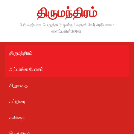
Skip
திருமந்திரம்
to
content
பேர் அறியாத பெருஞ்சுடர் ஒன்று! அதன் வேர் அறியாமை
விளம்புகின்றேனே!
திருமந்திரம்
அட்டாங்க யோகம்
சிறுகதை
கட்டுரை
கவிதை
இலக்கியம்