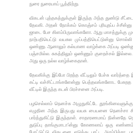
நுரை நுரையாய் பூத்திற்று.
விகடன் புத்தகத்துக்குள் இருந்த அந்த துண்டு சீட்டை
தேவகி. அதன் நோக்கம் கொஞ்சம் புரியுறப்ப ச்சீன்னு
ஜாடை பேச கிளம்பிருவாங்களோ. ஆறு மாசத்துக்கு 
நாற்பதியெட்டு வயசுல முப்பத்தியெட்டுன்னு சொ
ஒண்ணு. ஆனாலும் கல்யாண வாழ்க்கை அப்படி ஒண்ணும
பஞ்சமில்ல. சுகத்திலும் ஒண்ணும் குறைச்சல் இல்லை. 
அது ஒரு நல்ல வாழ்க்கைதான்.
தேவகிக்கு இப்போ பிறந்த வீட்டிலும் பேச்சு வார்த்
கட்டி வச்சிட்டாங்களேன்னு பெத்தவங்களோட பேசுறத 
வீட்டில் இருந்த கடன் பிரச்சனை அப்படி.
பழசெல்லாம் நெனச்சு அழுதுகிட்டே தூங்கினவளுக்கு
எழுதின அந்த இருபது வயசு பையனை நெனச்சா சிர
பார்த்துகிட்டு இருந்தாள். சாதாரணமாய் நின்னதே நெ
துடுப்பு தாங்குமாடா’ன்னு கோணலாய் ஒரு எண்ணம்
போட்டுட்டு விகடனை எடுத்து புரட்ட ஆரம்பிச்சா. பு