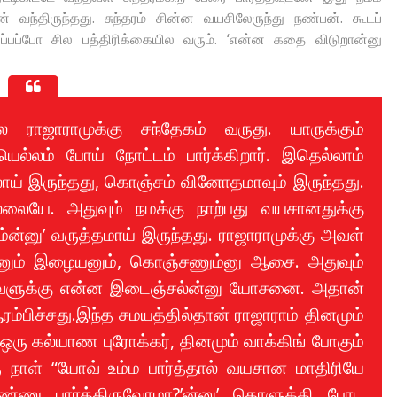
 வந்திருந்தது. சுந்தரம் சின்ன வயசிலேருந்து நண்பன். கூடப்
ப்பப்போ சில பத்திரிக்கையில வரும். ‘என்ன கதை விடுறான்னு
ே ராஜாராமுக்கு சந்தேகம் வருது. யாருக்கும்
ல்லம் போய் நோட்டம் பார்க்கிறார். இதெல்லாம்
்சலாய் இருந்தது, கொஞ்சம் வினோதமாவும் இருந்தது.
லையே. அதுவும் நமக்கு நாற்பது வயசானதுக்கு
்ன்னு’ வருத்தமாய் இருந்தது. ராஜாராமுக்கு அவள்
ன்னும் இழையனும், கொஞ்சணும்னு ஆசை. அதுவும்
இவளுக்கு என்ன இடைஞ்சல்ன்னு யோசனை. அதான்
்பிச்சது.இந்த சமயத்தில்தான் ராஜாராம் தினமும்
 ஒரு கல்யாண புரோக்கர், தினமும் வாக்கிங் போகும்
ு நாள் “யோவ் உம்ம பார்த்தால் வயசான மாதிரியே
்ணு பார்த்திருவோமா?’ன்னு’ கொளுத்தி போட