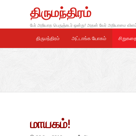
Skip
திருமந்திரம்
to
content
பேர் அறியாத பெருஞ்சுடர் ஒன்று! அதன் வேர் அறியாமை விளம
திருமந்திரம்
அட்டாங்க யோகம்
சிறுகத
மாயகம்!