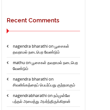
Recent Comments
nagendra bharathi
on
பூசைகள்
தவறாமல் நடைபெற வேண்டும்
mathu
on
பூசைகள் தவறாமல் நடைபெற
வேண்டும்
nagendra bharathi
on
சிவலிங்கத்தைப் பெயர்ப்பது குற்றமாகும்
nagendrabharathi
on
நம்முள்ளே
பந்தல் அமைத்து அமர்ந்திருக்கிறான்