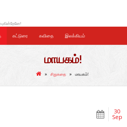
்புகின்றேனே!
ை
கட்டுரை
கவிதை
இலக்கியம்
மாயகம்!
»
»
சிறுகதை
மாயகம்!
30
Sep