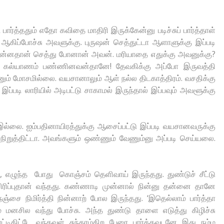
 பார்த்ததும் எதோ கவிதை மாதிரி இருக்கேன்னு படிச்சுப் பார்த்தாள்
 ஆகிப்போச்சு அவளுக்கு. புருஷன் செத்துட்டா ஆளாளுக்கு இப்படி
முன்னதான் செத்து போனான் அவன். மரியாதை எதுக்கு அவனுக்கு?
ல்லி கல்யாணம் பண்ணினவன்தானே! தேவகிக்கு அப்போ இருவத்தி
் மோசமில்லை. வயசானாலும் ஆள் நல்ல திடகாத்திரம். வசதிக்கு
இப்படி லாரியில் அடிபட்டு சாகாமல் இருந்தால் இப்பவும் அவளூக்கு
தை இல்லை. ஐம்பதினாயிரத்துக்கு ஆசைப்பட்டு இப்படி வயசானவருக்கு
நிறுத்திட்டா. அவங்களும் ஒண்ணும் வேணும்னு அப்படி செய்யலை.
, எழுந்த போது கொஞ்சம் தெளிவாய் இருந்தது. துண்டுச் சீட்டு
ிப்புதான் வந்தது. கண்ணாடி முன்னால் நின்னு தன்னை தானே
ஞ்சை நிமிர்த்தி நின்னாற் போல இருந்தது. ‘இதெல்லாம் பார்த்தா
 மனசில வந்து போச்சு. அந்த துண்டு தாளை எடுத்து கிழிச்சு
ரட்டிகிட்டே வந்தவள் சுந்தரம்கிற பேரை பார்த்தவுடனே இது நம்ம