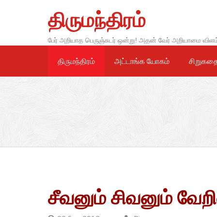
Skip
திருமந்திரம்
to
content
பேர் அறியாத பெருஞ்சுடர் ஒன்று! அதன் வேர் அறியாமை விளம
திருமந்திரம்
அட்டாங்க யோகம்
சிறுகத
சீவனும் சிவனும் வேற