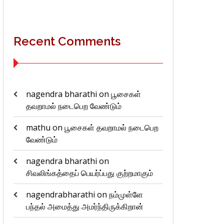
Recent Comments
nagendra bharathi
on
பூசைகள்
தவறாமல் நடைபெற வேண்டும்
mathu
on
பூசைகள் தவறாமல் நடைபெற
வேண்டும்
nagendra bharathi
on
சிவலிங்கத்தைப் பெயர்ப்பது குற்றமாகும்
nagendrabharathi
on
நம்முள்ளே
பந்தல் அமைத்து அமர்ந்திருக்கிறான்