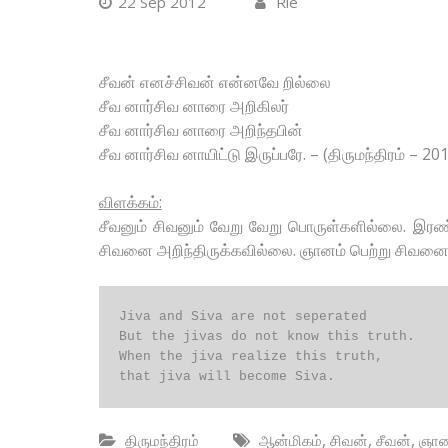
22 Sep 2012
Rie
சீவன் எனச்சிவன் என்னவே றில்லை
சீவ னார்சிவ னாரை அறிகிலர்
சீவ னார்சிவ னாரை அறிந்தபின்
சீவ னார்சிவ னாயிட்டு இருப்பரே. – (திருமந்திரம் – 20
விளக்கம்:
சீவனும் சிவனும் வேறு வேறு பொருள்களில்லை. இரண்
சிவனை அறிந்திருக்கவில்லை. ஞானம் பெற்று சிவனை 
Jiva and Siva are not seperated

But the jivas do not know this truth.

When the jiva realize this truth,

that jiva will become Siva.
,
,
,
திருமந்திரம்
ஆன்மிகம்
சிவன்
சீவன்
ஞான