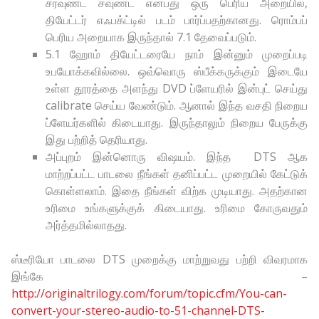
சரவுண்ட் சவுண்ட் என்பது ஒரு பெரிய அறையில்,
தியேட்டர் எஃபக்ட்டில் படம் பார்ப்பதற்கானது. ரொம்பப்
பெரிய அறையாக இருந்தால் 7.1 தேவைப்படும்.
5.1 ஹோம் தியேட்டரையே நாம் இன்னும் முறைப்படி
உபயோக்கவில்லை. ஒவ்வொரு ஸ்பீக்கருக்கும் இடையே
உள்ள தூரத்தை அளந்து DVD ப்ளேயரில் இன்புட் செய்து
calibrate செய்ய வேண்டும். ஆனால் இந்த வசதி நிறைய
ப்ளேயர்களில் கிடையாது. இருந்தாலும் நிறைய பேருக்கு
இது பற்றித் தெரியாது.
அப்புறம் இன்னொரு விஷயம். இந்த DTS ஆக
மாற்றப்பட்ட பாடலை நீங்கள் தனிப்பட்ட முறையில் கேட்டுக்
கொள்ளலாம். இதை நீங்கள் விற்க முடியாது. அதற்கான
உரிமை உங்களுக்குக் கிடையாது. உரிமை கோருவதும்
அர்த்தமில்லாதது.
ஸ்டீரியோ பாடலை DTS முறைக்கு மாற்றுவது பற்றி விவரமாக
இங்கே –
http://originaltrilogy.com/forum/topic.cfm/You-can-
convert-your-stereo-audio-to-51-channel-DTS-