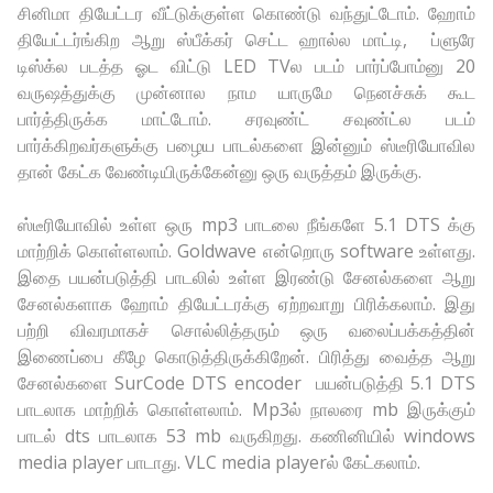
சினிமா தியேட்டர வீட்டுக்குள்ள கொண்டு வந்துட்டோம். ஹோம்
தியேட்டர்ங்கிற ஆறு ஸ்பீக்கர் செட்ட ஹால்ல மாட்டி, ப்ளுரே
டிஸ்க்ல படத்த ஓட விட்டு LED TVல படம் பார்ப்போம்னு 20
வருஷத்துக்கு முன்னால நாம யாருமே நெனச்சுக் கூட
பார்த்திருக்க மாட்டோம். சரவுண்ட் சவுண்ட்ல படம்
பார்க்கிறவர்களுக்கு பழைய பாடல்களை இன்னும் ஸ்டீரியோவில
தான் கேட்க வேண்டியிருக்கேன்னு ஒரு வருத்தம் இருக்கு.
ஸ்டீரியோவில் உள்ள ஒரு mp3 பாடலை நீங்களே 5.1 DTS க்கு
மாற்றிக் கொள்ளலாம். Goldwave என்றொரு software உள்ளது.
இதை பயன்படுத்தி பாடலில் உள்ள இரண்டு சேனல்களை ஆறு
சேனல்களாக ஹோம் தியேட்டரக்கு ஏற்றவாறு பிரிக்கலாம். இது
பற்றி விவரமாகச் சொல்லித்தரும் ஒரு வலைப்பக்கத்தின்
இணைப்பை கீழே கொடுத்திருக்கிறேன். பிரித்து வைத்த ஆறு
சேனல்களை SurCode DTS encoder பயன்படுத்தி 5.1 DTS
பாடலாக மாற்றிக் கொள்ளலாம். Mp3ல் நாலரை mb இருக்கும்
பாடல் dts பாடலாக 53 mb வருகிறது. கணினியில் windows
media player பாடாது. VLC media playerல் கேட்கலாம்.