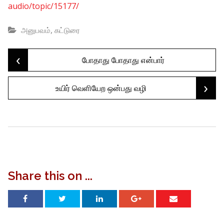
audio/topic/15177/
,
அனுபவம்
கட்டுரை
‹
Post
போதாது போதாது என்பார்
›
உயிர் வெளியேற ஒன்பது வழி
navigation
Share this on ...