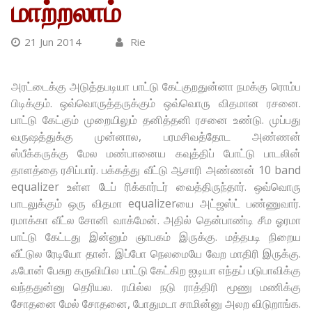
மாற்றலாம்
21 Jun 2014
Rie
அரட்டைக்கு அடுத்தபடியா பாட்டு கேட்குறதுன்னா நமக்கு ரொம்ப
பிடிக்கும். ஒவ்வொருத்தருக்கும் ஒவ்வொரு விதமான ரசனை.
பாட்டு கேட்கும் முறையிலும் தனித்தனி ரசனை உண்டு. முப்பது
வருஷத்துக்கு முன்னால, பரமசிவத்தோட அண்ணன்
ஸ்பீக்கருக்கு மேல மண்பானைய கவுத்திப் போட்டு பாடலின்
தாளத்தை ரசிப்பார். பக்கத்து வீட்டு ஆசாரி அண்ணன் 10 band
equalizer உள்ள டேப் ரிக்கார்டர் வைத்திருந்தார். ஒவ்வொரு
பாடலுக்கும் ஒரு விதமா equalizerயை அட்ஜஸ்ட் பண்ணுவார்.
ரமாக்கா வீட்ல சோனி வாக்மேன். அதில் தென்பாண்டி சீம ஓரமா
பாட்டு கேட்டது இன்னும் ஞாபகம் இருக்கு. மத்தபடி நிறைய
வீட்டுல ரேடியோ தான். இப்போ நெலமையே வேற மாதிரி இருக்கு.
ஃபோன் பேசுற கருவியில பாட்டு கேட்கிற ஐடியா எந்தப் படுபாவிக்கு
வந்ததுன்னு தெரியல. ரயில்ல நடு ராத்திரி மூணு மணிக்கு
சோதனை மேல் சோதனை, போதுமடா சாமின்னு அலற விடுறாங்க.