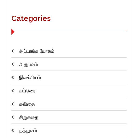
Categories
அட்டாங்க யோகம்
அனுபவம்
இலக்கியம்
கட்டுரை
கவிதை
சிறுகதை
தத்துவம்