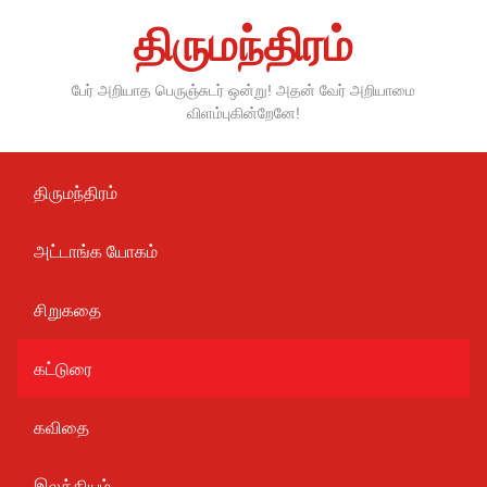
Skip
திருமந்திரம்
to
content
பேர் அறியாத பெருஞ்சுடர் ஒன்று! அதன் வேர் அறியாமை
விளம்புகின்றேனே!
திருமந்திரம்
அட்டாங்க யோகம்
சிறுகதை
கட்டுரை
கவிதை
இலக்கியம்