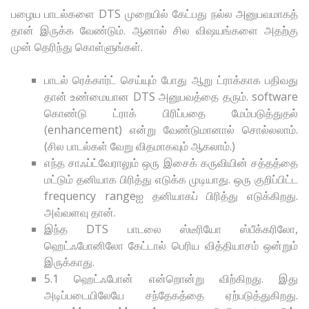
பழைய பாடல்களை DTS முறையில் கேட்பது நல்ல அனுபவமாகத்
தான் இருக்க வேண்டும். ஆனால் சில விஷயங்களை அதற்கு
முன் தெரிந்து கொள்ளுங்கள்.
பாடல் ரெக்கார்ட் செய்யும் போது ஆறு ட்ராக்காக பதிவது
தான் உண்மையான DTS அனுபவத்தை தரும். software
கொண்டு ட்ராக் பிரிப்பதை மேம்படுத்துதல்
(enhancement) என்று வேண்டுமானால் சொல்லலாம்.
(சில பாடல்கள் வேறு விதமாகவும் ஆகலாம்.)
எந்த சாஃப்ட்வேராலும் ஒரு இசைக் கருவியின் சத்தத்தை
மட்டும் தனியாக பிரித்து எடுக்க முடியாது. ஒரு குறிப்பிட்ட
frequency rangeஐ தனியாகப் பிரித்து எடுக்கிறது.
அவ்வளவு தான்.
இந்த DTS பாடலை ஸ்டீரியோ ஸ்பீக்கரிலோ,
ஹெட்ஃபோனிலோ கேட்டால் பெரிய வித்தியாசம் ஒன்றும்
இருக்காது.
5.1 ஹெட்ஃபோன் என்றொன்று விற்கிறது. இது
அடிப்படையிலேயே சந்தேகத்தை ஏற்படுத்துகிறது.