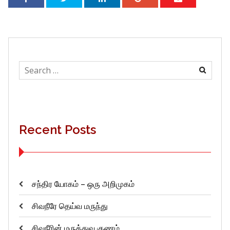
Search
for:
Recent Posts
சந்திர யோகம் – ஒரு அறிமுகம்
சிவநீரே தெய்வ மருந்து
சிவநீரின் மருத்துவ குணம்