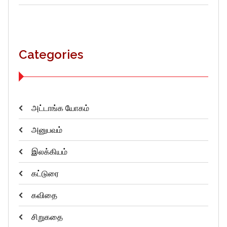
Categories
அட்டாங்க யோகம்
அனுபவம்
இலக்கியம்
கட்டுரை
கவிதை
சிறுகதை