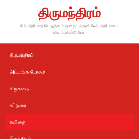
Skip
திருமந்திரம்
to
content
பேர் அறியாத பெருஞ்சுடர் ஒன்று! அதன் வேர் அறியாமை
விளம்புகின்றேனே!
திருமந்திரம்
அட்டாங்க யோகம்
சிறுகதை
கட்டுரை
கவிதை
இலக்கியம்