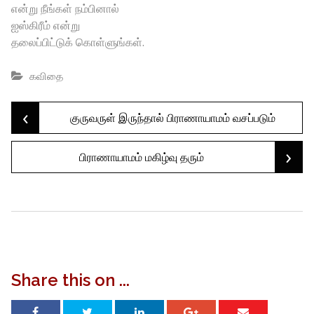
என்று நீங்கள் நம்பினால்
ஐஸ்கிரீம் என்று
தலைப்பிட்டுக் கொள்ளுங்கள்.
கவிதை
‹
Post
குருவருள் இருந்தால் பிராணாயாமம் வசப்படும்
›
பிராணாயாமம் மகிழ்வு தரும்
navigation
Share this on ...