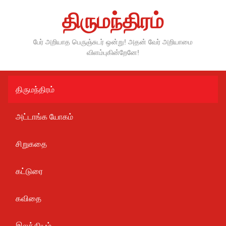
Skip
திருமந்திரம்
to
content
பேர் அறியாத பெருஞ்சுடர் ஒன்று! அதன் வேர் அறியாமை
விளம்புகின்றேனே!
திருமந்திரம்
அட்டாங்க யோகம்
சிறுகதை
கட்டுரை
கவிதை
இலக்கியம்