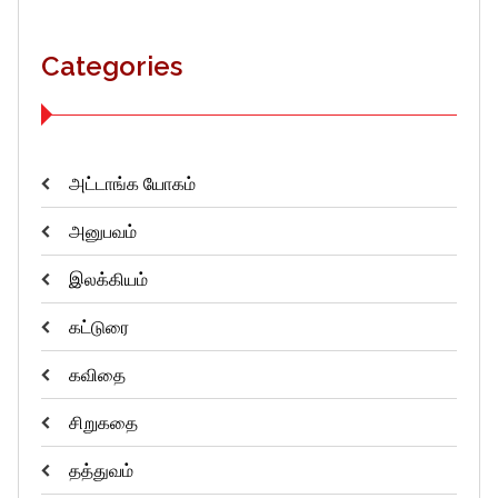
Categories
அட்டாங்க யோகம்
அனுபவம்
இலக்கியம்
கட்டுரை
கவிதை
சிறுகதை
தத்துவம்