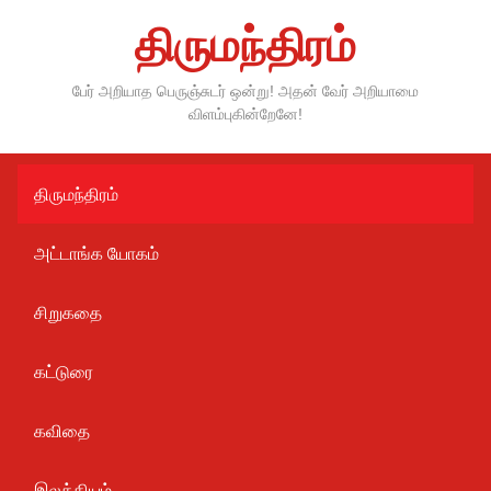
Skip
திருமந்திரம்
to
content
பேர் அறியாத பெருஞ்சுடர் ஒன்று! அதன் வேர் அறியாமை
விளம்புகின்றேனே!
திருமந்திரம்
அட்டாங்க யோகம்
சிறுகதை
கட்டுரை
கவிதை
இலக்கியம்