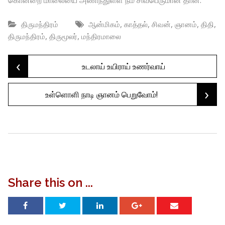
கொன்றை மாலையை அணிந்துள்ள நம் சிவபெருமான் தான்.
,
,
,
,
,
திருமந்திரம்
ஆன்மிகம்
காத்தல்
சிவன்
ஞானம்
திதி
,
,
திருமந்திரம்
திருமூலர்
மந்திரமாலை
‹
Post
உடலாய் உயிராய் உணர்வாய்
›
உள்ளொளி நாடி ஞானம் பெறுவோம்!
navigation
Share this on ...