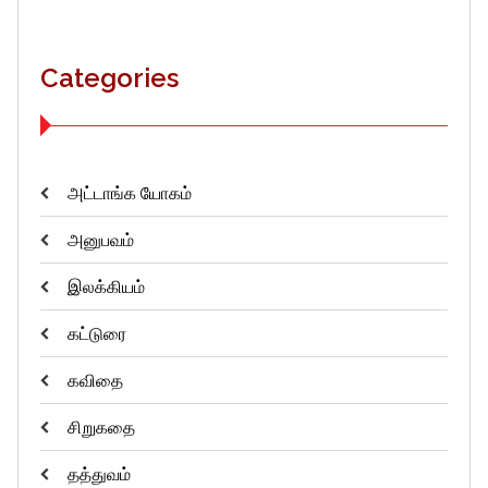
Categories
அட்டாங்க யோகம்
அனுபவம்
இலக்கியம்
கட்டுரை
கவிதை
சிறுகதை
தத்துவம்