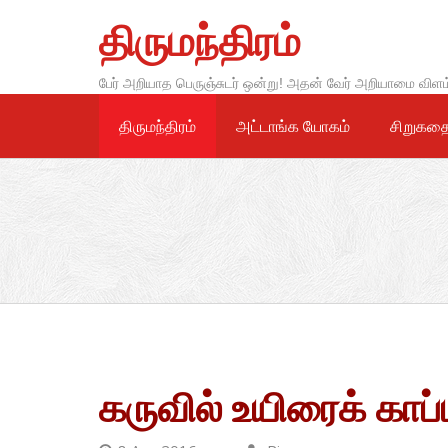
Skip
திருமந்திரம்
to
content
பேர் அறியாத பெருஞ்சுடர் ஒன்று! அதன் வேர் அறியாமை விளம
திருமந்திரம்
அட்டாங்க யோகம்
சிறுகத
கருவில் உயிரைக் காப