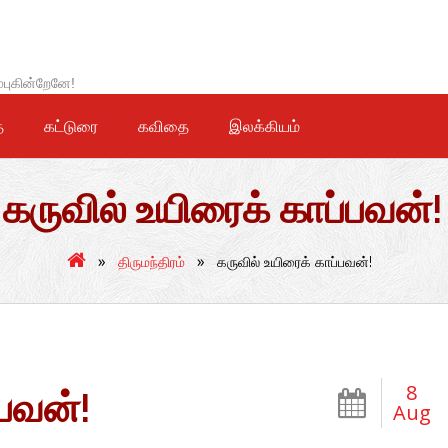
்புகின்றேனே!
ை
கட்டுரை
கவிதை
இலக்கியம்
கருவில் உயிரைக் காப்பவன்!
»
»
திருமந்திரம்
கருவில் உயிரைக் காப்பவன்!
8
்பவன்!
Aug