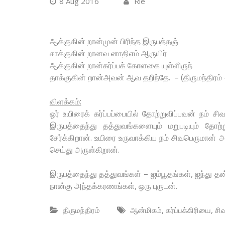
8 Aug 2016
Rie
ஆக்குகின் றான்முன் பிரிந்த இருபத்தஞ்
சாக்குகின் றானவ னாதிஎம் ஆருயிர்
ஆக்குகின் றான்கர்ப்பக் கோளகை யுள்ளிருந்
தாக்குகின் றான்அவன் ஆவ தறிந்தே. – (திருமந்திரம் 
விளக்கம்:
ஓர் உயிரைக் கர்ப்பப்பையில் தோற்றுவிப்பவன் நம் சி
இருபத்தைந்து தத்துவங்களையும் மறுபடியும் தோற
சேர்க்கிறான். உயிரை உருவாக்கிய நம் சிவபெருமான் 
செய்து அருள்கிறான்.
இருபத்தைந்து தத்துவங்கள் – ஐம்பூதங்கள், ஐந்து தன்
நான்கு அந்தக்கரணங்கள், ஒரு புருடன்.
,
,
திருமந்திரம்
ஆன்மிகம்
கர்ப்பக்கிரியை
சி