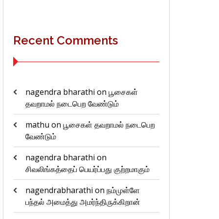
Recent Comments
nagendra bharathi
on
பூசைகள்
தவறாமல் நடைபெற வேண்டும்
mathu
on
பூசைகள் தவறாமல் நடைபெற
வேண்டும்
nagendra bharathi
on
சிவலிங்கத்தைப் பெயர்ப்பது குற்றமாகும்
nagendrabharathi
on
நம்முள்ளே
பந்தல் அமைத்து அமர்ந்திருக்கிறான்