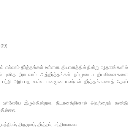
509)
எல்லாம் தீர்த்தங்கள் உள்ளன. தியானத்தில் நின்று ஆதாரங்களில்
ல் புனித நீராடலாம். அத்தீர்த்தங்கள் நம்முடைய தீயவினைகளை
ப் பற்றி அறியாத கள்ள மனமுடையவர்கள் தீர்த்தங்களைத் தேடிப்
ம் உள்ளேயே இருக்கின்றன. தியானத்தினால் அவற்றைக் கண்டு
யதில்லை.
,
,
,
ுமந்திரம்
திருமூலர்
தீர்த்தம்
மந்திரமாலை