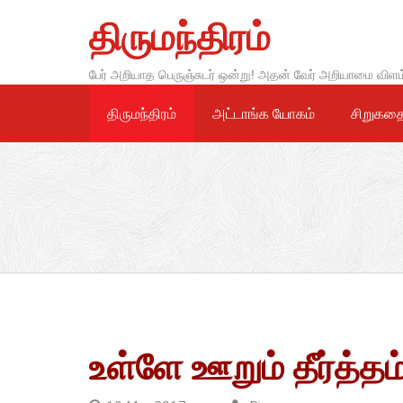
Skip
திருமந்திரம்
to
content
பேர் அறியாத பெருஞ்சுடர் ஒன்று! அதன் வேர் அறியாமை விளம
திருமந்திரம்
அட்டாங்க யோகம்
சிறுகத
உள்ளே ஊறும் தீர்த்தம