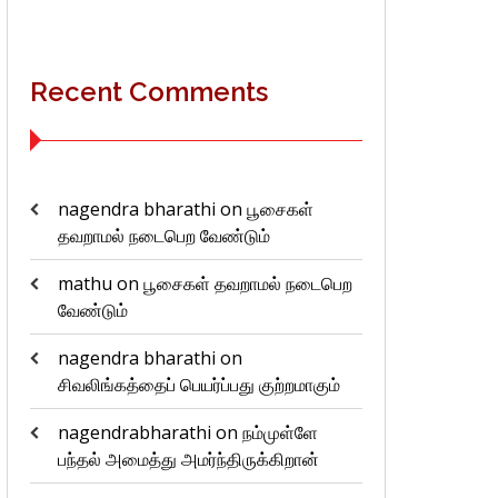
Recent Comments
nagendra bharathi
on
பூசைகள்
தவறாமல் நடைபெற வேண்டும்
mathu
on
பூசைகள் தவறாமல் நடைபெற
வேண்டும்
nagendra bharathi
on
சிவலிங்கத்தைப் பெயர்ப்பது குற்றமாகும்
nagendrabharathi
on
நம்முள்ளே
பந்தல் அமைத்து அமர்ந்திருக்கிறான்