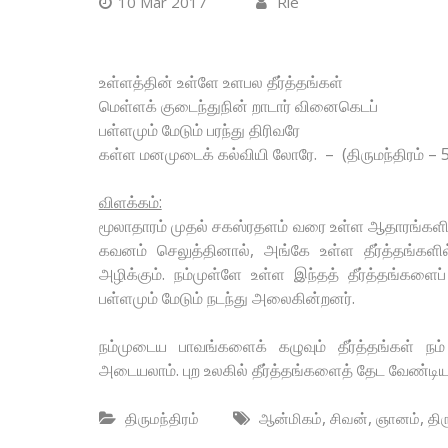
10 Mar 2017
Rie
உள்ளத்தின் உள்ளே உளபல தீர்த்தங்கள்
மெள்ளக் குடைந்துநின் றாடார் வினைகெடப்
பள்ளமும் மேடும் பரந்து திரிவரே
கள்ள மனமுடைக் கல்வியி லோரே. – (திருமந்திரம் – 
விளக்கம்:
மூலாதாரம் முதல் சகஸ்ரதளம் வரை உள்ள ஆதாரங்களில் 
கவனம் செலுத்தினால், அங்கே உள்ள தீர்த்தங்களி
அழிக்கும். நம்முள்ளே உள்ள இந்தத் தீர்த்தங்களை
பள்ளமும் மேடும் நடந்து அலைகின்றனர்.
நம்முடைய பாவங்களைக் கழுவும் தீர்த்தங்கள் ந
அடையலாம். புற உலகில் தீர்த்தங்களைத் தேட வேண்டி
,
,
,
திருமந்திரம்
ஆன்மிகம்
சிவன்
ஞானம்
திர