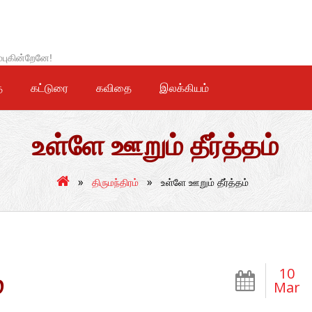
்புகின்றேனே!
ை
கட்டுரை
கவிதை
இலக்கியம்
உள்ளே ஊறும் தீர்த்தம்
»
»
திருமந்திரம்
உள்ளே ஊறும் தீர்த்தம்
10
்
Mar