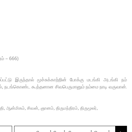
ம் – 666)
பட்டு இருந்தால் மூச்சுக்காற்றின் போக்கு மடங்கி அடங்கி நம்
ால், நடங்கொண்ட கூத்தனான சிவபெருமானும் நம்மை நாடி வருவான்.
,
,
,
,
,
,
தி
ஆன்மிகம்
சிவன்
ஞானம்
திருமந்திரம்
திருமூலர்