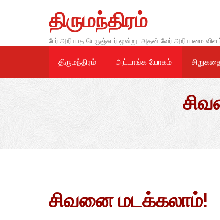
Skip
திருமந்திரம்
to
content
பேர் அறியாத பெருஞ்சுடர் ஒன்று! அதன் வேர் அறியாமை விளம
திருமந்திரம்
அட்டாங்க யோகம்
சிறுகத
சிவன
சிவனை மடக்கலாம்!