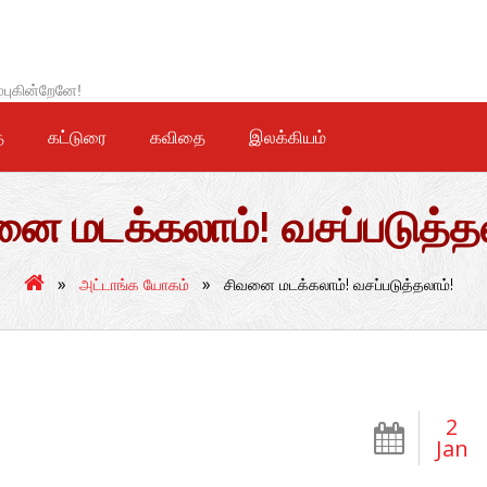
்புகின்றேனே!
ை
கட்டுரை
கவிதை
இலக்கியம்
ை மடக்கலாம்! வசப்படுத்தல
»
»
அட்டாங்க யோகம்
சிவனை மடக்கலாம்! வசப்படுத்தலாம்!
2
Jan