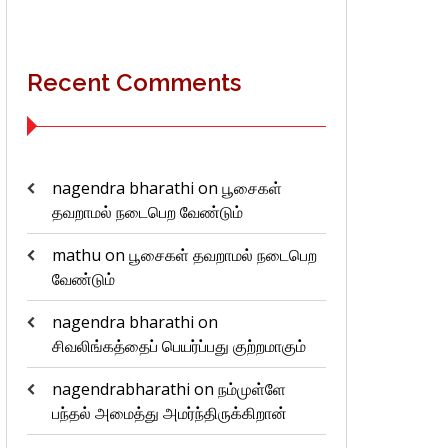
Recent Comments
nagendra bharathi
on
பூசைகள்
தவறாமல் நடைபெற வேண்டும்
mathu
on
பூசைகள் தவறாமல் நடைபெற
வேண்டும்
nagendra bharathi
on
சிவலிங்கத்தைப் பெயர்ப்பது குற்றமாகும்
nagendrabharathi
on
நம்முள்ளே
பந்தல் அமைத்து அமர்ந்திருக்கிறான்