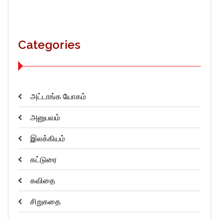
Categories
அட்டாங்க யோகம்
அனுபவம்
இலக்கியம்
கட்டுரை
கவிதை
சிறுகதை