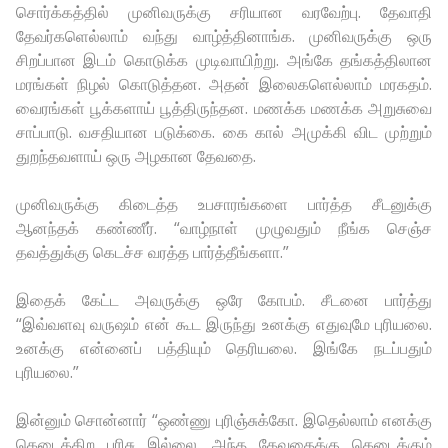
சொர்க்கத்தில் முனிவருக்கு சரியான வரவேற்பு. தேவாதி
தேவர்களெல்லாம் வந்து வாழ்த்தினாங்க. முனிவருக்கு ஒரு
சிறப்பான இடம் கொடுக்க முடிவாயிற்று. அங்கே தங்கத்திலான
மரங்கள் நிழல் கொடுத்தன. அதன் இலைகளெல்லாம் மரகதம்.
வைரங்கள் பூக்களாய் பூத்திருந்தன. மணக்க மணக்க அறுசுவை
சாப்பாடு. வசதியான படுக்கை. கை கால் அமுக்கி விட முற்றும்
துறந்தவளாய் ஒரு அழகான தேவதை.
முனிவருக்கு கிடைத்த உபசாரங்களை பார்த்த சீடனுக்கு
ஆனந்தக் கண்ணீர். “வாழ்நாள் முழுவதும் நீங்க செஞ்ச
தவத்துக்கு கெடச்ச வரத்த பார்த்தீங்களா.”
இதைக் கேட்ட அவருக்கு ஒரே கோபம். சீடனை பார்த்து
“இவ்வளவு வருஷம் என் கூட இருந்து உனக்கு எதுவுமே புரியலை.
உனக்கு என்னைப் பத்தியும் தெரியலை. இங்கே நடப்பதும்
புரியலை.”
இன்னும் சொன்னார் “ஒண்ணு புரிஞ்சுக்கோ. இதெல்லாம் எனக்கு
கெடைக்கிற பரிசு இல்லை. அந்த தேவதைக்கு கெடைக்கும்