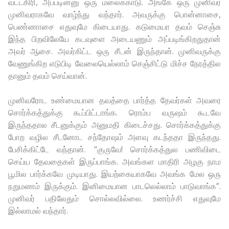
வட்டகிரி, அப்படின்னு ஒரு மலைக்காடு. அங்கே ஒரு முனிவர்
முனிவராகவே வாழ்ந்து வந்தார். அவருக்கு பொன்னாசை,
பெண்ணாசை எதுவுமே கிடையாது. கடுமையா தவம் செஞ்சு
இந்த பிறவிலேயே கடவுளை அடையணும் அப்படிங்கிறதுதான்
அவர் ஆசை. அவர்கிட்ட ஒரு சீடன் இருந்தான். முனிவருக்கு
வேணுங்கிற எடுபிடி வேலையெல்லாம் செஞ்சிட்டு மிச்ச நேரத்தில
தானும் தவம் செய்வான்.
முனிவரோட உண்மையான தவத்தை பார்த்த தேவர்கள் அவரை
சொர்க்கத்துக்கு கூப்பிட்டாங்க. ரொம்ப வருஷம் கூடவே
இருந்ததால சீடனுக்கும் அனுமதி கிடைச்சது. சொர்க்கத்துக்கு
போற வழில சீடனோட சந்தோஷம் அளவு கடந்ததா இருந்தது.
பேசிக்கிட்டே வந்தான். “குருவே! சொர்க்கத்துல பணிவிடை
செய்ய தேவதைகள் இருப்பாங்க. அவங்கள மாதிரி அழகு நாம
பூமில பார்க்கவே முடியாது. இயற்கையாகவே அவங்க மேல ஒரு
நறுமணம் இருக்கும். இனிமையான பாடலெல்லாம் பாடுவாங்க”.
முனிவர் பதிலேதும் சொல்லவில்லை. உணர்ச்சி எதுவுமே
இல்லாமல் வந்தார்.