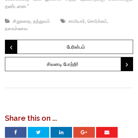
தண்டனை.”
,
,
,
சிறுகதை
தத்துவம்
சாமியார்
சொர்க்கம்
நகைச்சுவை
‹
Post
பேரின்பம்
›
சிவனடி போற்றி!
navigation
Share this on ...