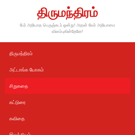
Skip
திருமந்திரம்
to
content
பேர் அறியாத பெருஞ்சுடர் ஒன்று! அதன் வேர் அறியாமை
விளம்புகின்றேனே!
திருமந்திரம்
அட்டாங்க யோகம்
சிறுகதை
கட்டுரை
கவிதை
இலக்கியம்