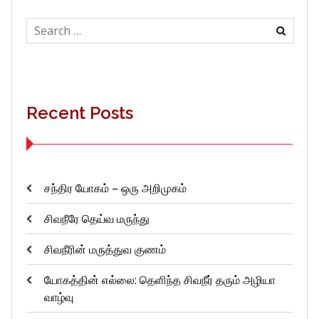
Search
for:
Recent Posts
சந்திர யோகம் – ஒரு அறிமுகம்
சிவநீரே தெய்வ மருந்து
சிவநீரின் மருத்துவ குணம்
யோகத்தின் எல்லை: தெளிந்த சிவநீர் தரும் அழியா
வாழ்வு