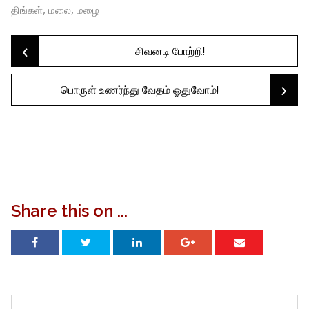
,
,
திங்கள்
மலை
மழை
‹
Post
சிவனடி போற்றி!
›
பொருள் உணர்ந்து வேதம் ஓதுவோம்!
navigation
Share this on ...