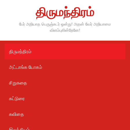
Skip
திருமந்திரம்
to
content
பேர் அறியாத பெருஞ்சுடர் ஒன்று! அதன் வேர் அறியாமை
விளம்புகின்றேனே!
திருமந்திரம்
அட்டாங்க யோகம்
சிறுகதை
கட்டுரை
கவிதை
இலக்கியம்