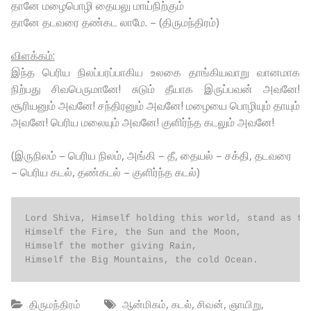
தானே மழைபொழி தையலு மாய்நிற்கும்
தானே தடவரை தண்கட லாமே. – (திருமந்திரம்)
விளக்கம்:
இந்த பெரிய நிலப்பரப்பாகிய உலகை தாங்கியவாறு வானமாக
நிற்பது சிவபெருமானே! சுடும் தீயாக இருப்பவன் அவனே!
சூரியனும் அவனே! சந்திரனும் அவனே! மழையை பொழியும் தாயும்
அவனே! பெரிய மலையும் அவனே! குளிர்ந்த கடலும் அவனே!
(இருநிலம் – பெரிய நிலம், அங்கி – தீ, தையல் – சக்தி, தடவரை
– பெரிய கடல், தண்கடல் – குளிர்ந்த கடல்)
Lord Shiva, Himself holding this world, stand as the
Himself the Fire, the Sun and the Moon,

Himself the mother giving Rain,

Himself the Big Mountains, the cold Ocean.
,
,
,
,
திருமந்திரம்
ஆன்மிகம்
கடல்
சிவன்
ஞாயிறு