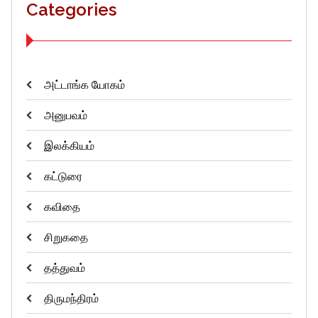
Categories
அட்டாங்க யோகம்
அனுபவம்
இலக்கியம்
கட்டுரை
கவிதை
சிறுகதை
தத்துவம்
திருமந்திரம்