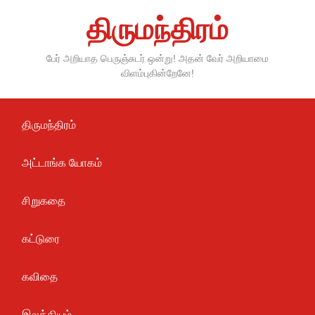
Skip
திருமந்திரம்
to
content
பேர் அறியாத பெருஞ்சுடர் ஒன்று! அதன் வேர் அறியாமை
விளம்புகின்றேனே!
திருமந்திரம்
அட்டாங்க யோகம்
சிறுகதை
கட்டுரை
கவிதை
இலக்கியம்