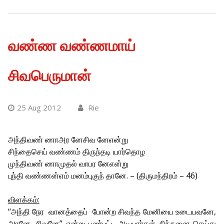
வண்ண வண்ணமாய்
சிவபெருமான்
25 Aug 2012
Rie
அந்திவண் ணாஅர னேசிவ னேஎன்று
சிந்தைசெய் வண்ணம் திருந்தடி யார்தொழ
முந்திவண் ணாமுதல் வாபர னேஎன்று
புந்தி வண்ணன்எம் மனம்புகுந் தானே. – (திருமந்திரம் – 46)
விளக்கம்:
“அந்தி நேர வானத்தைப் போன்ற சிவந்த மேனியை உடையவனே,
அரனே, சிவனே” என்று பண்பட்ட அடியார்கள் சிந்தனை செய்து