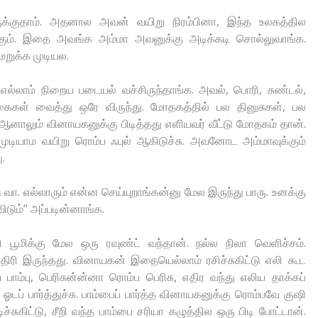
்குதாம். அதனால அவன் வயிறு நிரம்பினா, இந்த உலகத்தில
டைக்கும். இதை அவங்க அம்மா அவனுக்கு அடிக்கடி சொல்லுவாங்க.
ுக்க முடியல.
 எல்லாம் நிறைய படையல் வச்சிருந்தாங்க. அவல், பொரி, சுண்டல்,
கள் வைத்து ஒரே விருந்து. மோதகத்தில் பல தினுசுகள், பல
ு, ஆனாலும் வினாயகனுக்கு பிடித்தது எளியவர் வீட்டு மோதகம் தான்.
முடியாம வயிறு ரொம்ப ஃபுல் ஆகிடுச்சு. அவனோட அம்மாவுக்கும்
.
டு வா. எல்லாரும் என்ன செய்யுறாங்கன்னு மேல இருந்து பாரு. உனக்கு
ிடும்” அப்படின்னாங்க.
மிக்கு மேல ஒரு ரவுண்ட் வந்தான். நல்ல நிலா வெளிச்சம்.
திரி இருந்தது. வினாயகன் இதையெல்லாம் ரசிச்சுகிட்டு எலி கூட
ய பாம்பு, பெரிசுன்ன்னா ரொம்ப பெரிசு, எதிர வந்து எலிய தாக்கப்
ஓடப் பார்த்துச்சு. பாம்பைப் பார்த்த வினாயகனுக்கு ரொம்பவே குஷி
்சுகிட்டு, சீறி வந்த பாம்பை சரியா கழுத்தில ஒரு பிடி போட்டான்.