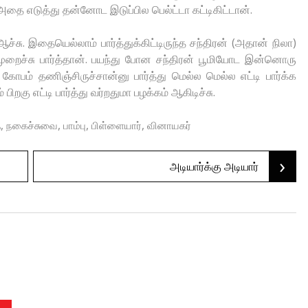
றம் அதை எடுத்து தன்னோட இடுப்பில பெல்ட்டா கட்டிகிட்டான்.
்சு. இதையெல்லாம் பார்த்துக்கிட்டிருந்த சந்திரன் (அதான் நிலா)
முறைச்சு பார்த்தான். பயந்து போன சந்திரன் பூமியோட இன்னொரு
 கோபம் தணிஞ்சிருச்சான்னு பார்த்து மெல்ல மெல்ல எட்டி பார்க்க
பிறகு எட்டி பார்த்து வர்றதுமா பழக்கம் ஆகிடிச்சு.
,
,
,
,
ை
நகைச்சுவை
பாம்பு
பிள்ளையார்
வினாயகர்
›
அடியார்க்கு அடியார்