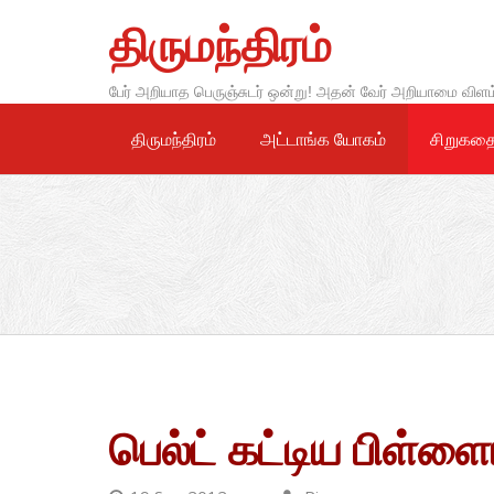
Skip
திருமந்திரம்
to
content
பேர் அறியாத பெருஞ்சுடர் ஒன்று! அதன் வேர் அறியாமை விளம
திருமந்திரம்
அட்டாங்க யோகம்
சிறுகத
பெல்ட் கட்டிய பிள்ளை