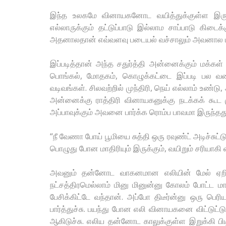
இந்த உலகமே வினாயகனோட வயித்துக்குள்ள இருக
எல்லாருக்கும் தட்டுப்பாடு இல்லாம சாப்பாடு கி
அதனாலதான் எவ்வளவு படையல் வச்சாலும் அவனால மற
இப்படித்தான் அந்த சதுர்த்தி அன்னைக்கும் மக்கள்
பொங்கல், மோதகம், கொழுக்கட்டை இப்படி பல வகை
வடிவங்கள். சிலவற்றில் முந்திரி, நெய் எல்லாம் உண்ட
அன்னைக்கு ராத்திரி வினாயகனுக்கு நடக்கக் கூட 
அப்பாவுக்கும் அவனை பார்க்க ரொம்ப பாவமா இருந்தது
“நீ வேணா போய் பூமியை சுத்தி ஒரு ரவுண்ட் அடிச்சுட்
பொழுது போன மாதிரியும் இருக்கும், வயிறும் சரியாகி வ
அவனும் தன்னோட வாகனமான எலியின் மேல் ஏறி பூ
நட்சத்திரமெல்லாம் மினு மினுன்னு கோலம் போட்ட மா
பேசிக்கிட்டே வந்தான். அப்போ திடீர்ன்னு ஒரு பெரி
பார்த்துச்சு. பயந்து போன எலி வினாயகனை விட்டுட்டு 
ஆகிடுச்சு. எலிய தன்னோட காலுக்குள்ள இறுக்கி பிடிச