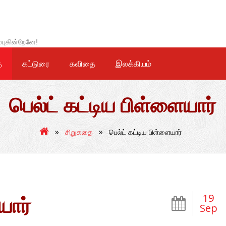
்புகின்றேனே!
ை
கட்டுரை
கவிதை
இலக்கியம்
பெல்ட் கட்டிய பிள்ளையார்
»
»
சிறுகதை
பெல்ட் கட்டிய பிள்ளையார்
19
யார்
Sep