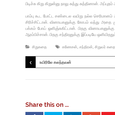
பிடிச்சு கிறு கிறுன்னு நாலு சுத்து சுத்தினான். அப்பு
பாம்பு கூட போட்ட சண்டைல வயிறு நல்ல செரிமானம் ஆச
சிரிச்சிட்டான். வினாயகனுக்கு கோபம் வந்து அதை 
பக்கம் போய் ஒளிஞ்சுகிட்டான். பிறகு வினாயகனுக்கு
ஆரம்பிச்சான். பிறகு சந்திரனுக்கு இப்படியே ஒளியிறதும் 
,
,
சிறுகதை
கணேசன்
சந்திரன்
சிறுவர் கத
‹
Post
உயிரிலே கலந்தவன்
navigation
Share this on ...