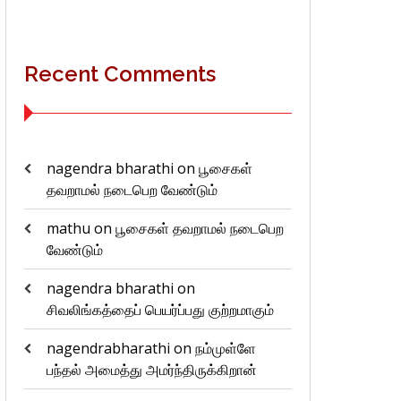
Recent Comments
nagendra bharathi
on
பூசைகள்
தவறாமல் நடைபெற வேண்டும்
mathu
on
பூசைகள் தவறாமல் நடைபெற
வேண்டும்
nagendra bharathi
on
சிவலிங்கத்தைப் பெயர்ப்பது குற்றமாகும்
nagendrabharathi
on
நம்முள்ளே
பந்தல் அமைத்து அமர்ந்திருக்கிறான்