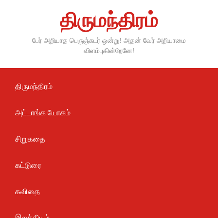
Skip
திருமந்திரம்
to
content
பேர் அறியாத பெருஞ்சுடர் ஒன்று! அதன் வேர் அறியாமை
விளம்புகின்றேனே!
திருமந்திரம்
அட்டாங்க யோகம்
சிறுகதை
கட்டுரை
கவிதை
இலக்கியம்