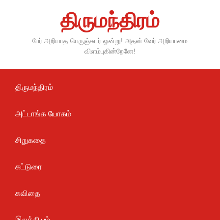
Skip
திருமந்திரம்
to
content
பேர் அறியாத பெருஞ்சுடர் ஒன்று! அதன் வேர் அறியாமை
விளம்புகின்றேனே!
திருமந்திரம்
அட்டாங்க யோகம்
சிறுகதை
கட்டுரை
கவிதை
இலக்கியம்