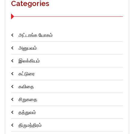
Categories
அட்டாங்க யோகம்
அனுபவம்
இலக்கியம்
கட்டுரை
கவிதை
சிறுகதை
தத்துவம்
திருமந்திரம்