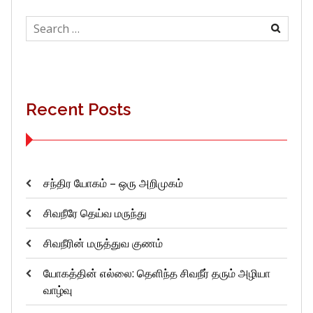
Search
for:
Recent Posts
சந்திர யோகம் – ஒரு அறிமுகம்
சிவநீரே தெய்வ மருந்து
சிவநீரின் மருத்துவ குணம்
யோகத்தின் எல்லை: தெளிந்த சிவநீர் தரும் அழியா
வாழ்வு