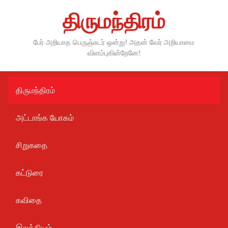
Skip
திருமந்திரம்
to
content
பேர் அறியாத பெருஞ்சுடர் ஒன்று! அதன் வேர் அறியாமை
விளம்புகின்றேனே!
திருமந்திரம்
அட்டாங்க யோகம்
சிறுகதை
கட்டுரை
கவிதை
இலக்கியம்