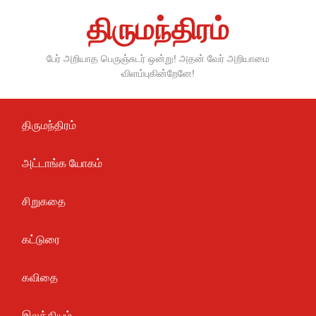
Skip
திருமந்திரம்
to
content
பேர் அறியாத பெருஞ்சுடர் ஒன்று! அதன் வேர் அறியாமை
விளம்புகின்றேனே!
திருமந்திரம்
அட்டாங்க யோகம்
சிறுகதை
கட்டுரை
கவிதை
இலக்கியம்