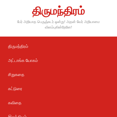
Skip
திருமந்திரம்
to
content
பேர் அறியாத பெருஞ்சுடர் ஒன்று! அதன் வேர் அறியாமை
விளம்புகின்றேனே!
திருமந்திரம்
அட்டாங்க யோகம்
சிறுகதை
கட்டுரை
கவிதை
இலக்கியம்