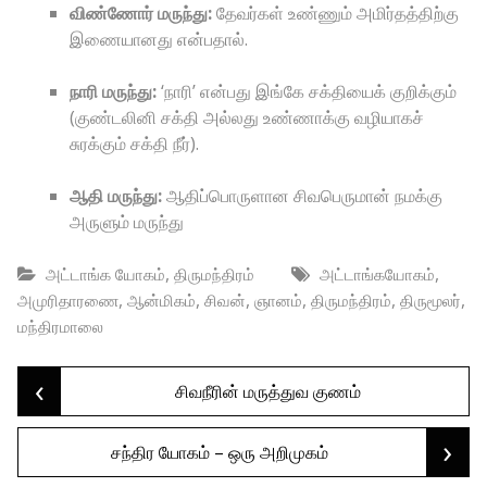
விண்ணோர் மருந்து:
தேவர்கள் உண்ணும் அமிர்தத்திற்கு
இணையானது என்பதால்.
நாரி மருந்து:
‘நாரி’ என்பது இங்கே சக்தியைக் குறிக்கும்
(குண்டலினி சக்தி அல்லது உண்ணாக்கு வழியாகச்
சுரக்கும் சக்தி நீர்).
ஆதி மருந்து:
ஆதிப்பொருளான சிவபெருமான் நமக்கு
அருளும் மருந்து
,
,
அட்டாங்க யோகம்
திருமந்திரம்
அட்டாங்கயோகம்
,
,
,
,
,
,
அமுரிதாரணை
ஆன்மிகம்
சிவன்
ஞானம்
திருமந்திரம்
திருமூலர்
மந்திரமாலை
‹
Post
சிவநீரின் மருத்துவ குணம்
›
சந்திர யோகம் – ஒரு அறிமுகம்
navigation