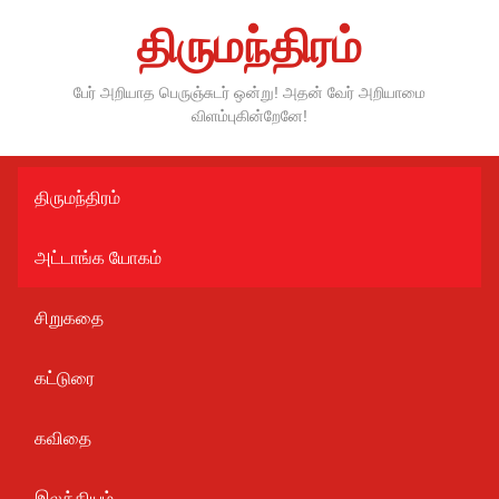
Skip
திருமந்திரம்
to
content
பேர் அறியாத பெருஞ்சுடர் ஒன்று! அதன் வேர் அறியாமை
விளம்புகின்றேனே!
திருமந்திரம்
அட்டாங்க யோகம்
சிறுகதை
கட்டுரை
கவிதை
இலக்கியம்