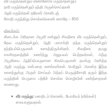
வீர மருந்தென்றும் விண்ணோர் மருந்தென்றும்
நாரி மருந்தென்றும் நந்தி அருள்செய்தான்
ஆதி மருந்தென் றறிவார் அகலிடஞ்
சோதி மருந்திது சொல்லவொண் ணாதே – 850
விளக்கம்:
கிடைக்க அரிதான அமுரி என்னும் சிவநீரை வீர மருந்தென்றும்,
தேவ மருந்தென்றும், ஆதி பராசக்தி தந்த மருந்தென்றும்
நந்தியம்பெருமான் உரைத்திருக்கிறார். சிவநீரை தமது
சகசிரதளத்தில் உணர்ந்து அனுபவம் பெற்றவர்கள், அந்த
அமுரியை ஆதிப்பொருளான சிவபெருமான் தமக்கு அளித்த
ஆதி மருந்து என்பதை உணர்வார்கள். பெரிதும் அகன்ற இந்த
உலகத்துக்கு அருள் செய்யும் அந்தப் பெருஞ்சோதி தரும் இந்த
மருந்தின் பெருமை பற்றிச் சொல்ல மொழியின் வார்த்தைகள்
காணாது.
வீர மருந்து:
மனதிடம் கொண்ட யோகியர் (வீரர்கள்)
கையாளுவதால்.