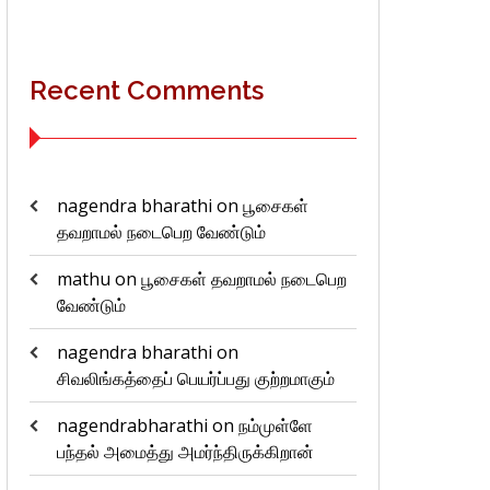
Recent Comments
nagendra bharathi
on
பூசைகள்
தவறாமல் நடைபெற வேண்டும்
mathu
on
பூசைகள் தவறாமல் நடைபெற
வேண்டும்
nagendra bharathi
on
சிவலிங்கத்தைப் பெயர்ப்பது குற்றமாகும்
nagendrabharathi
on
நம்முள்ளே
பந்தல் அமைத்து அமர்ந்திருக்கிறான்