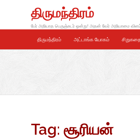
Skip
திருமந்திரம்
to
content
பேர் அறியாத பெருஞ்சுடர் ஒன்று! அதன் வேர் அறியாமை விளம
திருமந்திரம்
அட்டாங்க யோகம்
சிறுகத
Tag:
சூரியன்