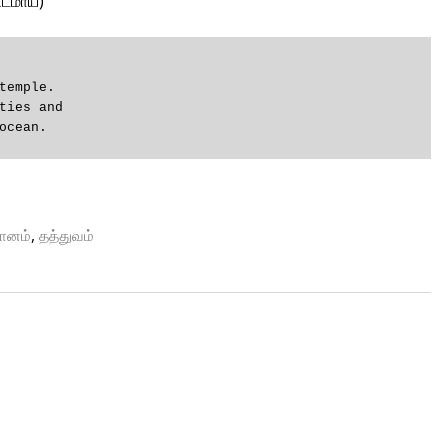
டமாய்)
temple.

ties and

ocean.
,
ானம்
தத்துவம்