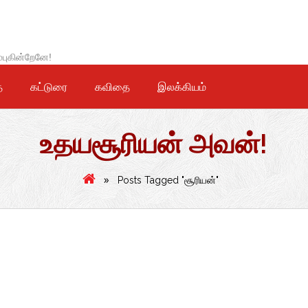
்புகின்றேனே!
ை
கட்டுரை
கவிதை
இலக்கியம்
உதயசூரியன் அவன்!
»
Posts Tagged "சூரியன்"