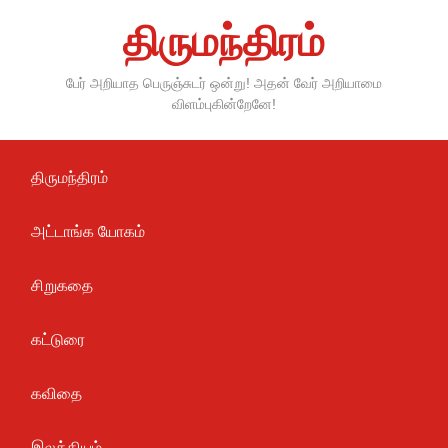
Skip
திருமந்திரம்
to
content
பேர் அறியாத பெருஞ்சுடர் ஒன்று! அதன் வேர் அறியாமை
விளம்புகின்றேனே!
திருமந்திரம்
அட்டாங்க யோகம்
சிறுகதை
கட்டுரை
கவிதை
இலக்கியம்