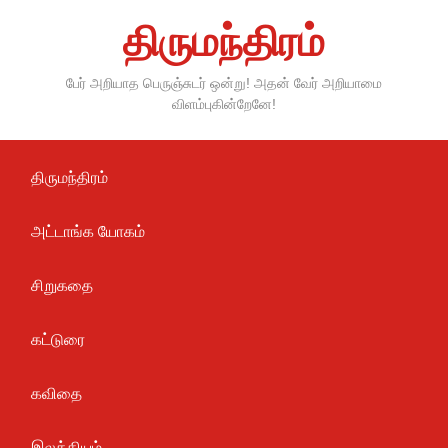
Skip
திருமந்திரம்
to
content
பேர் அறியாத பெருஞ்சுடர் ஒன்று! அதன் வேர் அறியாமை
விளம்புகின்றேனே!
திருமந்திரம்
அட்டாங்க யோகம்
சிறுகதை
கட்டுரை
கவிதை
இலக்கியம்