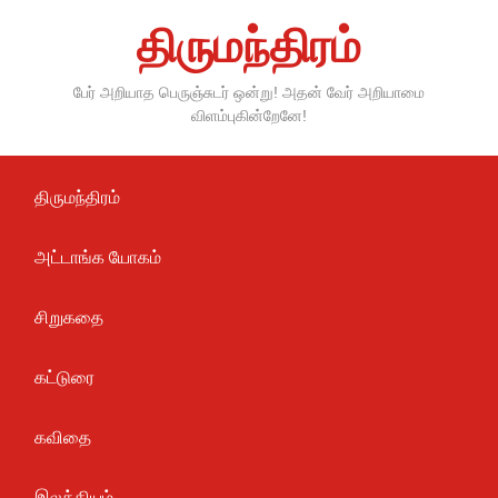
Skip
திருமந்திரம்
to
content
பேர் அறியாத பெருஞ்சுடர் ஒன்று! அதன் வேர் அறியாமை
விளம்புகின்றேனே!
திருமந்திரம்
அட்டாங்க யோகம்
சிறுகதை
கட்டுரை
கவிதை
இலக்கியம்