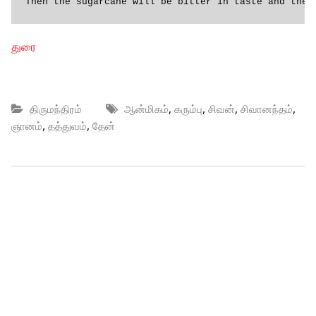
Then the sugarcane will be bitter in taste and the 
துரை
,
,
,
,
திருமந்திரம்
ஆன்மிகம்
கரும்பு
சிவன்
சிவானந்தம்
,
,
ஞானம்
தத்துவம்
தேன்